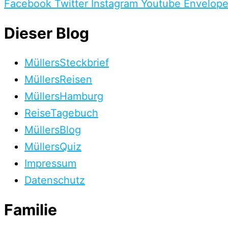
Facebook
Twitter
Instagram
Youtube
Envelop
Dieser Blog
MüllersSteckbrief
MüllersReisen
MüllersHamburg
ReiseTagebuch
MüllersBlog
MüllersQuiz
Impressum
Datenschutz
Familie