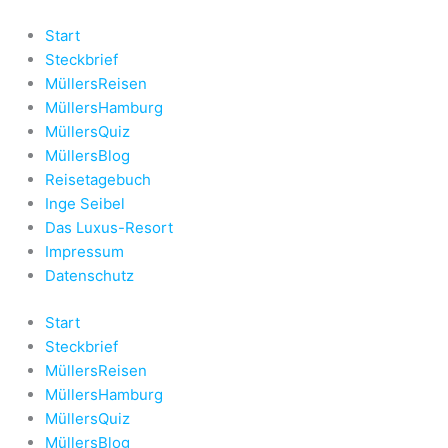
Zum
Inhalt
Start
springen
Steckbrief
MüllersReisen
MüllersHamburg
MüllersQuiz
MüllersBlog
Reisetagebuch
Inge Seibel
Das Luxus-Resort
Impressum
Datenschutz
Start
Steckbrief
MüllersReisen
MüllersHamburg
MüllersQuiz
MüllersBlog