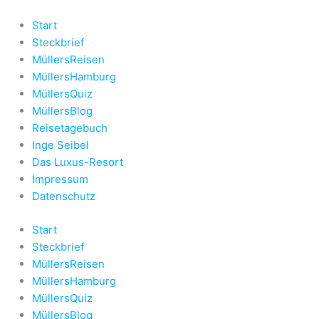
Zum
Inhalt
Start
springen
Steckbrief
MüllersReisen
MüllersHamburg
MüllersQuiz
MüllersBlog
Reisetagebuch
Inge Seibel
Das Luxus-Resort
Impressum
Datenschutz
Start
Steckbrief
MüllersReisen
MüllersHamburg
MüllersQuiz
MüllersBlog