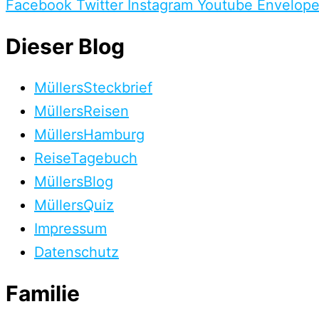
Facebook
Twitter
Instagram
Youtube
Envelop
Dieser Blog
MüllersSteckbrief
MüllersReisen
MüllersHamburg
ReiseTagebuch
MüllersBlog
MüllersQuiz
Impressum
Datenschutz
Familie