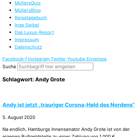
MüllersQuiz
MüllersBlog
Reisetagebuch
Inge Seibel
Das Luxus-Resort
Impressum
Datenschutz
Facebook-f
Instagram
Twitter
Youtube
Envelope
Suche
Schlagwort: Andy Grote
Andy ist jetzt „trauriger Corona-Held des Nordens“
5. August 2020
Na endlich. Hamburgs Innensenator Andy Grote ist von der
eigenen Bußgeldstelle zu einer Zahlung von 1.000 €