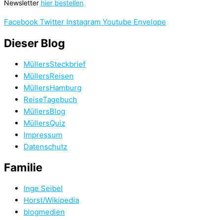
Newsletter
hier bestellen
Facebook
Twitter
Instagram
Youtube
Envelope
Dieser Blog
MüllersSteckbrief
MüllersReisen
MüllersHamburg
ReiseTagebuch
MüllersBlog
MüllersQuiz
Impressum
Datenschutz
Familie
Inge Seibel
Horst/Wikipedia
blogmedien