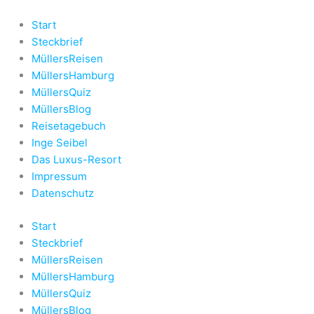
Zum
Inhalt
Start
springen
Steckbrief
MüllersReisen
MüllersHamburg
MüllersQuiz
MüllersBlog
Reisetagebuch
Inge Seibel
Das Luxus-Resort
Impressum
Datenschutz
Start
Steckbrief
MüllersReisen
MüllersHamburg
MüllersQuiz
MüllersBlog