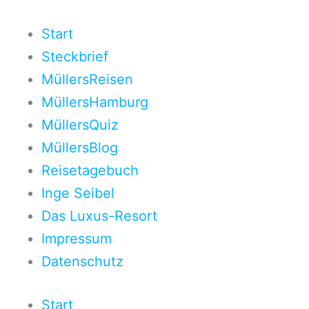
Zum
Inhalt
Start
springen
Steckbrief
MüllersReisen
MüllersHamburg
MüllersQuiz
MüllersBlog
Reisetagebuch
Inge Seibel
Das Luxus-Resort
Impressum
Datenschutz
Start