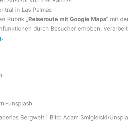
er Altstadt von Las Palmas
ntral in Las Palmas
en Rubrik
„Reiseroute mit Google Maps“
mit de
nfunktionen durch Besucher erhoben, verarbeit
g
.
n.
derias Bergwelt | Bild: Adam Smigielski/Unspl