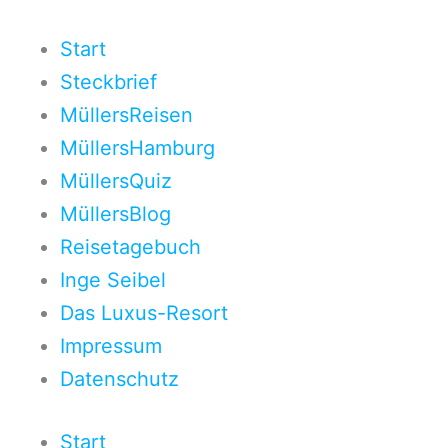
Zum
Inhalt
Start
springen
Steckbrief
MüllersReisen
MüllersHamburg
MüllersQuiz
MüllersBlog
Reisetagebuch
Inge Seibel
Das Luxus-Resort
Impressum
Datenschutz
Start