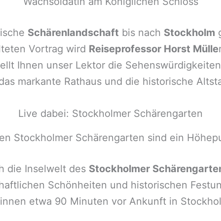
Wachsoldatin am Königlichen Schloss
rische
Schärenlandschaft
bis nach
Stockholm
g
lteten Vortrag wird
Reiseprofessor Horst Mülle
ellt Ihnen unser Lektor die Sehenswürdigkeite
das markante Rathaus und die historische Altst
Live dabei: Stockholmer Schärengarten
den Stockholmer Schärengarten sind ein Höhepu
h die Inselwelt des
Stockholmer Schärengart
haftlichen Schönheiten und historischen Festu
nnen etwa 90 Minuten vor Ankunft in Stockho