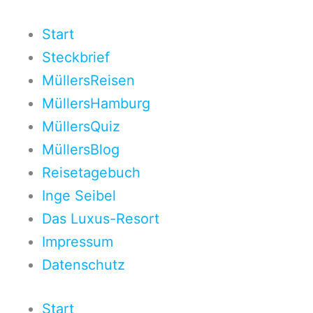
Zum
Inhalt
Start
springen
Steckbrief
MüllersReisen
MüllersHamburg
MüllersQuiz
MüllersBlog
Reisetagebuch
Inge Seibel
Das Luxus-Resort
Impressum
Datenschutz
Start