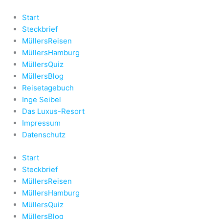
Zum
Inhalt
Start
springen
Steckbrief
MüllersReisen
MüllersHamburg
MüllersQuiz
MüllersBlog
Reisetagebuch
Inge Seibel
Das Luxus-Resort
Impressum
Datenschutz
Start
Steckbrief
MüllersReisen
MüllersHamburg
MüllersQuiz
MüllersBlog