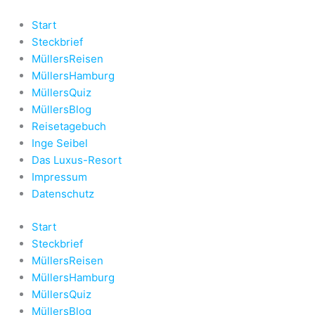
Zum
Inhalt
Start
springen
Steckbrief
MüllersReisen
MüllersHamburg
MüllersQuiz
MüllersBlog
Reisetagebuch
Inge Seibel
Das Luxus-Resort
Impressum
Datenschutz
Start
Steckbrief
MüllersReisen
MüllersHamburg
MüllersQuiz
MüllersBlog