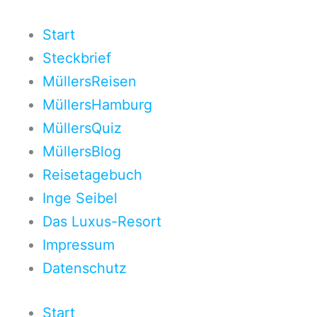
Zum
Inhalt
Start
springen
Steckbrief
MüllersReisen
MüllersHamburg
MüllersQuiz
MüllersBlog
Reisetagebuch
Inge Seibel
Das Luxus-Resort
Impressum
Datenschutz
Start