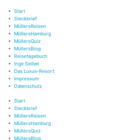
Zum
Inhalt
Start
springen
Steckbrief
MüllersReisen
MüllersHamburg
MüllersQuiz
MüllersBlog
Reisetagebuch
Inge Seibel
Das Luxus-Resort
Impressum
Datenschutz
Start
Steckbrief
MüllersReisen
MüllersHamburg
MüllersQuiz
MüllersBlog