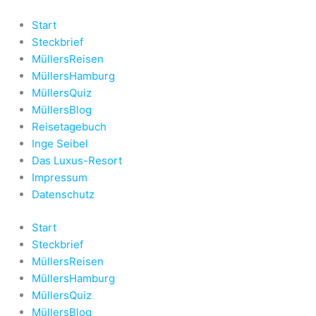
Zum
Inhalt
Start
springen
Steckbrief
MüllersReisen
MüllersHamburg
MüllersQuiz
MüllersBlog
Reisetagebuch
Inge Seibel
Das Luxus-Resort
Impressum
Datenschutz
Start
Steckbrief
MüllersReisen
MüllersHamburg
MüllersQuiz
MüllersBlog