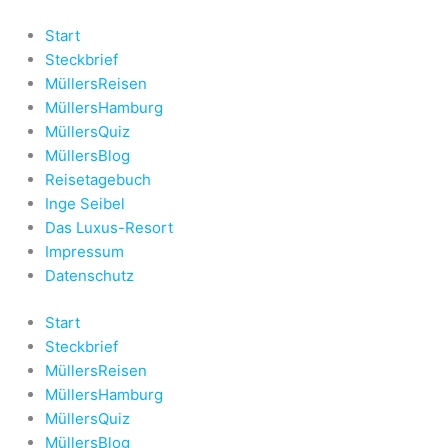
Zum
Inhalt
Start
springen
Steckbrief
MüllersReisen
MüllersHamburg
MüllersQuiz
MüllersBlog
Reisetagebuch
Inge Seibel
Das Luxus-Resort
Impressum
Datenschutz
Start
Steckbrief
MüllersReisen
MüllersHamburg
MüllersQuiz
MüllersBlog