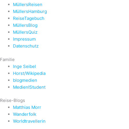
MüllersReisen
MüllersHamburg
ReiseTagebuch
MüllersBlog
MüllersQuiz
Impressum
Datenschutz
Familie
Inge Seibel
Horst/Wikipedia
blogmedien
Medien!Student
Reise-Blogs
Matthias Morr
Wanderfolk
Worldtravellerin