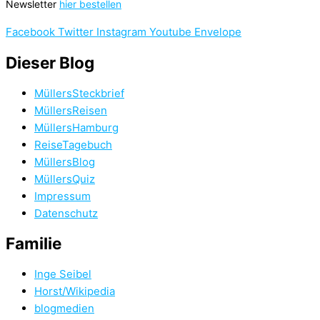
Newsletter
hier bestellen
Facebook
Twitter
Instagram
Youtube
Envelope
Dieser Blog
MüllersSteckbrief
MüllersReisen
MüllersHamburg
ReiseTagebuch
MüllersBlog
MüllersQuiz
Impressum
Datenschutz
Familie
Inge Seibel
Horst/Wikipedia
blogmedien