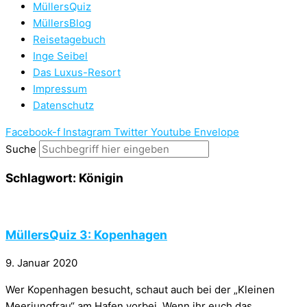
MüllersQuiz
MüllersBlog
Reisetagebuch
Inge Seibel
Das Luxus-Resort
Impressum
Datenschutz
Facebook-f
Instagram
Twitter
Youtube
Envelope
Suche
Schlagwort: Königin
MüllersQuiz 3: Kopenhagen
9. Januar 2020
Wer Kopenhagen besucht, schaut auch bei der „Kleinen
Meerjungfrau“ am Hafen vorbei. Wenn ihr euch das