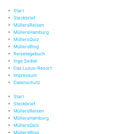
Zum
Inhalt
Start
springen
Steckbrief
MüllersReisen
MüllersHamburg
MüllersQuiz
MüllersBlog
Reisetagebuch
Inge Seibel
Das Luxus-Resort
Impressum
Datenschutz
Start
Steckbrief
MüllersReisen
MüllersHamburg
MüllersQuiz
MüllersBlog