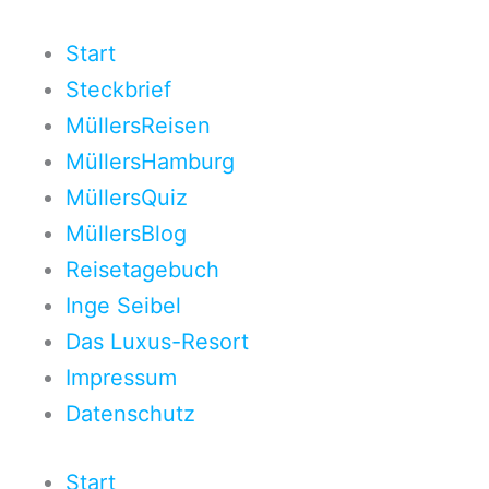
Zum
Inhalt
Start
springen
Steckbrief
MüllersReisen
MüllersHamburg
MüllersQuiz
MüllersBlog
Reisetagebuch
Inge Seibel
Das Luxus-Resort
Impressum
Datenschutz
Start