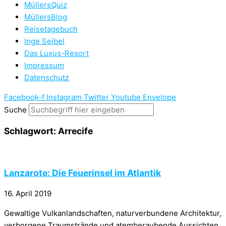
MüllersQuiz
MüllersBlog
Reisetagebuch
Inge Seibel
Das Luxus-Resort
Impressum
Datenschutz
Facebook-f
Instagram
Twitter
Youtube
Envelope
Suche
Schlagwort: Arrecife
Lanzarote: Die Feuerinsel im Atlantik
16. April 2019
Gewaltige Vulkanlandschaften, naturverbundene Architektur,
verborgene Traumstrände und atemberaubende Aussichten.