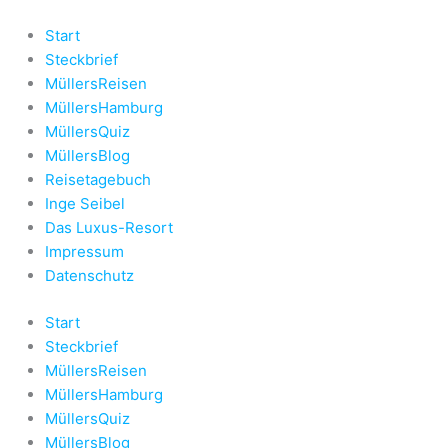
Zum
Inhalt
Start
springen
Steckbrief
MüllersReisen
MüllersHamburg
MüllersQuiz
MüllersBlog
Reisetagebuch
Inge Seibel
Das Luxus-Resort
Impressum
Datenschutz
Start
Steckbrief
MüllersReisen
MüllersHamburg
MüllersQuiz
MüllersBlog