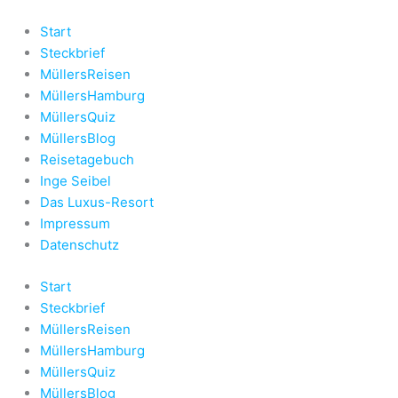
Zum
Inhalt
Start
springen
Steckbrief
MüllersReisen
MüllersHamburg
MüllersQuiz
MüllersBlog
Reisetagebuch
Inge Seibel
Das Luxus-Resort
Impressum
Datenschutz
Start
Steckbrief
MüllersReisen
MüllersHamburg
MüllersQuiz
MüllersBlog