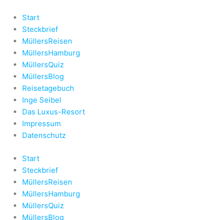
Zum
Inhalt
Start
springen
Steckbrief
MüllersReisen
MüllersHamburg
MüllersQuiz
MüllersBlog
Reisetagebuch
Inge Seibel
Das Luxus-Resort
Impressum
Datenschutz
Start
Steckbrief
MüllersReisen
MüllersHamburg
MüllersQuiz
MüllersBlog